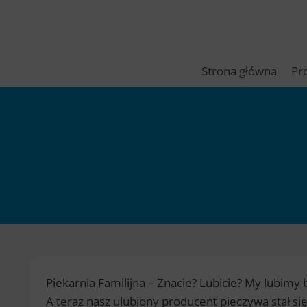
Przejdź
do
treści
Strona główna
Pr
Piekarnia Familijna – Znacie? Lubicie? My lubimy 
A teraz nasz ulubiony producent pieczywa stał s