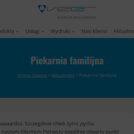
odukty
Usługi
Wydruki
Nasi klienci
Aktualno
Piekarnia familijna
Strona Główna
>
Aktualności
>
Piekarnia familijna
baaaardzo. Szczególnie chleb żytni, pycha.
ię naszym Klientem
Pierwszy wspólnie otwarty punkt