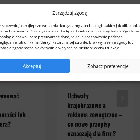
Zarządzaj zgodą
 zapewnić jak najlepsze wrażenia, korzystamy z technologii, takich jak pliki cooki
przechowywania i/lub uzyskiwania dostępu do informacji o urządzeniu. Zgoda na 
hnologie pozwoli nam przetwarzać dane, takie jak zachowanie podczas
eglądania lub unikalne identyfikatory na tej stronie. Brak wyrażenia zgody lub
ofanie zgody może niekorzystnie wpłynąć na niektóre cechy i funkcje.
Akceptuj
Zobacz preferencje
lamować
Uchwały
krajobrazowe a
omości lub
reklama zewnętrzna –
era?
co nowe przepisy
oznaczają dla firm?