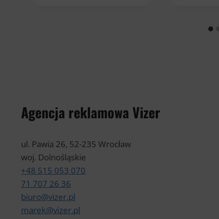
Agencja reklamowa Vizer
ul. Pawia 26, 52-235 Wrocław
woj. Dolnośląskie
+48 515 053 070
71 707 26 36
biuro@vizer.pl
marek@vizer.pl