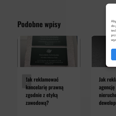
Podobne wpisy
Aby
do 
tec
prz
wyc
Jak reklamować
Jak rek
kancelarię prawną
agencję
zgodnie z etyką
nieruch
zawodową?
dewelop