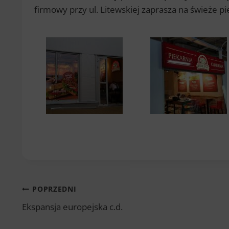
firmowy przy ul. Litewskiej zaprasza na świeże p
Nawigacja
POPRZEDNI
Ekspansja europejska c.d.
wpisu