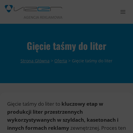
Przejdź
do
treści
Gięcie taśmy do liter
Strona Główna
>
Oferta
>
Gięcie taśmy do liter
Gięcie taśmy do liter to
kluczowy etap w
produkcji liter przestrzennych
wykorzystywanych w szyldach, kasetonach i
innych formach reklamy
zewnętrznej. Proces ten