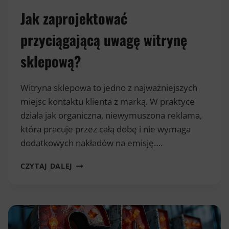
Jak zaprojektować
przyciągającą uwagę witrynę
sklepową?
Witryna sklepowa to jedno z najważniejszych
miejsc kontaktu klienta z marką. W praktyce
działa jak organiczna, niewymuszona reklama,
która pracuje przez całą dobę i nie wymaga
dodatkowych nakładów na emisję….
JAK
CZYTAJ DALEJ
ZAPROJEKTOWAĆ
PRZYCIĄGAJĄCĄ
UWAGĘ
WITRYNĘ
SKLEPOWĄ?