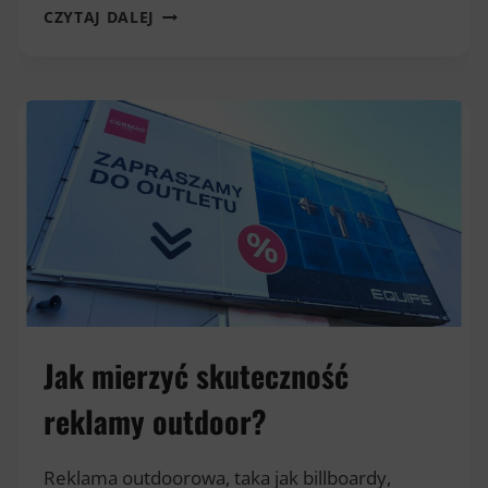
JAK
CZYTAJ DALEJ
ZAPROJEKTOWAĆ
STOISKO
TARGOWE,
KTÓRE
PRZYCIĄGNIE
ODWIEDZAJĄCYCH?
Jak mierzyć skuteczność
reklamy outdoor?
Reklama outdoorowa, taka jak billboardy,