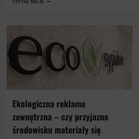
CZYTAJ DALEJ
5
SPOSOBÓW,
BY
TWOJA
LETNIA
PROMOCJA
BYŁA
WIDOCZNA
Ekologiczna reklama
zewnętrzna – czy przyjazne
środowisku materiały się