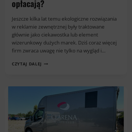
opłacają?
Jeszcze kilka lat temu ekologiczne rozwiązania
w reklamie zewnętrznej były traktowane
głównie jako ciekawostka lub element
wizerunkowy dużych marek. Dziś coraz więcej
firm zwraca uwagę nie tylko na wygląd i…
EKOLOGICZNA
CZYTAJ DALEJ
REKLAMA
ZEWNĘTRZNA
–
CZY
PRZYJAZNE
ŚRODOWISKU
MATERIAŁY
SIĘ
OPŁACAJĄ?