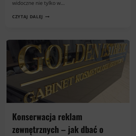
widoczne nie tylko w…
OŚWIETLENIE
CZYTAJ DALEJ
REKLAMY
A
KOSZTY
ENERGII
–
LED,
NEON
I
OSZCZĘDNE
PODŚWIETLENIE
Konserwacja reklam
zewnętrznych – jak dbać o