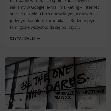
Kampanie w mediach społecznościowych,
reklamy w Google, e-mail marketing – internet
stał się dla wielu firm domyślnym, a czasem
jedynym kanałem komunikacji. Budżety płyną
tam, gdzie wszystko da się policzyć…
CZY
CZYTAJ DALEJ
DRUKOWANA
REKLAMA
MA
PRZYSZŁOŚĆ?
ROLA
DRUKU
I
OUTDOORU
W
ERZE
DIGITAL