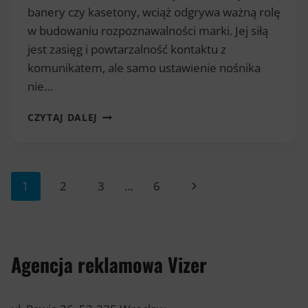
banery czy kasetony, wciąż odgrywa ważną rolę
w budowaniu rozpoznawalności marki. Jej siłą
jest zasięg i powtarzalność kontaktu z
komunikatem, ale samo ustawienie nośnika
nie…
JAK
CZYTAJ DALEJ
MIERZYĆ
SKUTECZNOŚĆ
REKLAMY
OUTDOOR?
Nawigacja
Następna
1
2
3
…
6
strony
strona
Agencja reklamowa Vizer