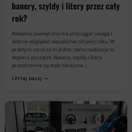
banery, szyldy i litery przez cały
rok?
Reklama zewnętrzna ma przyciągać uwagę i
dobrze wyglądać niezależnie od pory roku. W
praktyce oznacza to jedno: sama realizacja to
dopiero początek. Banery, szyldy i litery
przestrzenne są stale narażone…
KONSERWACJA
CZYTAJ DALEJ
REKLAM
ZEWNĘTRZNYCH
–
JAK
DBAĆ
O
BANERY,
SZYLDY