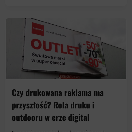
REKLAMOWAĆ
LOKAL
GASTRONOMICZNY
LATEM?
POZNAJ
NAJLEPSZE
FORMY
PROMOCJI
Czy drukowana reklama ma
przyszłość? Rola druku i
outdooru w erze digital