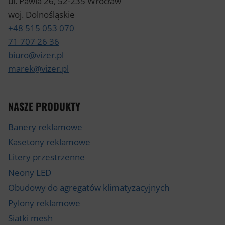
ul. Pawia 26, 52-235 Wrocław
woj. Dolnośląskie
+48 515 053 070
71 707 26 36
biuro@vizer.pl
marek@vizer.pl
NASZE PRODUKTY
Banery reklamowe
Kasetony reklamowe
Litery przestrzenne
Neony LED
Obudowy do agregatów klimatyzacyjnych
Pylony reklamowe
Siatki mesh