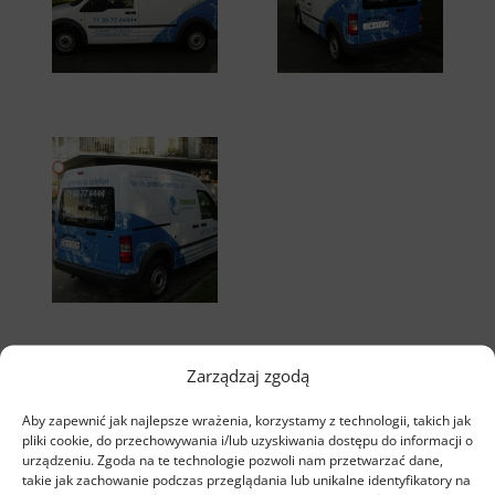
Jakie wyróżniamy rodzaje reklam
Zarządzaj zgodą
na pojazdach?
Aby zapewnić jak najlepsze wrażenia, korzystamy z technologii, takich jak
pliki cookie, do przechowywania i/lub uzyskiwania dostępu do informacji o
urządzeniu. Zgoda na te technologie pozwoli nam przetwarzać dane,
Reklama firmy umieszczona na samochodzie może
takie jak zachowanie podczas przeglądania lub unikalne identyfikatory na