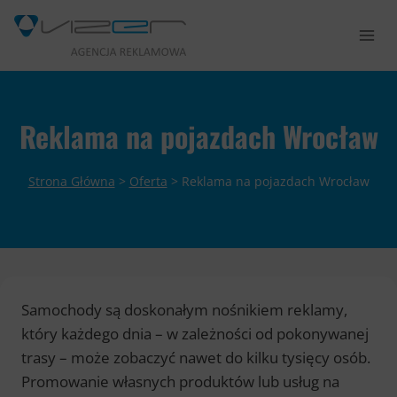
Przejdź
do
treści
Reklama na pojazdach Wrocław
Strona Główna
>
Oferta
>
Reklama na pojazdach Wrocław
Samochody są doskonałym nośnikiem reklamy,
który każdego dnia – w zależności od pokonywanej
trasy – może zobaczyć nawet do kilku tysięcy osób.
Promowanie własnych produktów lub usług na