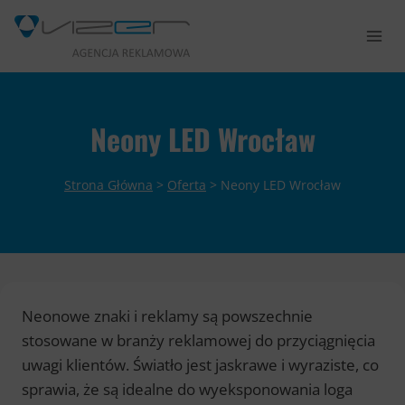
Przejdź
do
treści
Neony LED Wrocław
Strona Główna
>
Oferta
>
Neony LED Wrocław
Neonowe znaki i reklamy są powszechnie
stosowane w branży reklamowej do przyciągnięcia
uwagi klientów. Światło jest jaskrawe i wyraziste, co
sprawia, że są idealne do wyeksponowania loga