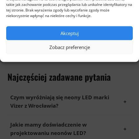
takie jak zachowanie podczas przeglądania lub unikalne identyfikatory na
tej stronie. Brak wyrażenia zgody lub wycofanie zgody może
niekorzystnie wpłynąć na niektóre cechy i funkcje.
Akceptuj
Zobacz preferencje
Najczęściej zadawane pytania
Czym wyróżniają się neony LED marki
Vizer z Wrocławia?
Jakie mamy doświadczenie w
projektowaniu neonów LED?