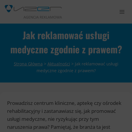
Przejdź
do
treści
Jak reklamować usługi
medyczne zgodnie z prawem?
Strona Główna
>
Aktualności
>
Jak reklamować usługi
medyczne zgodnie z prawem?
Prowadzisz centrum kliniczne, aptekę czy ośrodek
rehabilitacyjny i zastanawiasz się, jak promować
usługi medyczne, nie ryzykując przy tym
naruszenia prawa? Pamiętaj, że branża ta jest