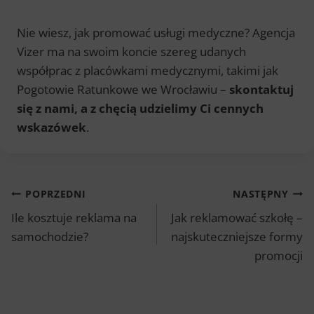
Nie wiesz, jak promować usługi medyczne?
Agencja
Vizer ma na swoim koncie szereg udanych
współprac z placówkami medycznymi, takimi jak
Pogotowie Ratunkowe we Wrocławiu –
skontaktuj
się z nami, a z chęcią udzielimy Ci cennych
wskazówek
.
Nawigacja
POPRZEDNI
NASTĘPNY
Ile kosztuje reklama na
Jak reklamować szkołę –
wpisu
samochodzie?
najskuteczniejsze formy
promocji